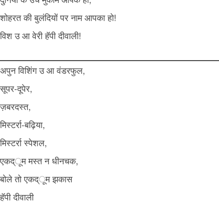
शोहरत की बुलंदियों पर नाम आपका हो!
विश उ आ वेरी हॅपी दीवाली!
अपुन विशिंग उ आ वंडरफुल,
सूपर-दूपेर,
ज़बरदस्त,
मिस्टर्रा-बढ़िया,
मिस्टर्रा स्पेशल,
एकद्ूम मस्त न धीनचक,
बोले तो एकद्ूम झकास
हॅपी दीवाली